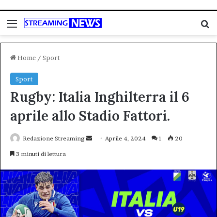
Menu
C
Home
/
Sport
Sport
Rugby: Italia Inghilterra il 6
aprile allo Stadio Fattori.
Invia
Redazione Streaming
Aprile 4, 2024
1
20
un'email
3 minuti di lettura