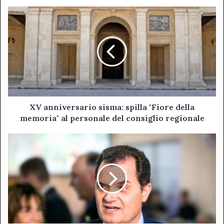
XV
anniversario
sisma:
spilla
"Fiore
della
memoria"
al
personale
del
XV anniversario sisma: spilla "Fiore della
consiglio
memoria" al personale del consiglio regionale
regionale
Porta
(PD):
il
governo
conferma
la
scarsa
attenzione
verso