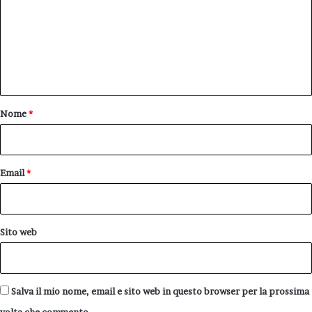
m
m
e
n
t
o
Nome
*
*
Email
*
Sito web
Salva il mio nome, email e sito web in questo browser per la prossima