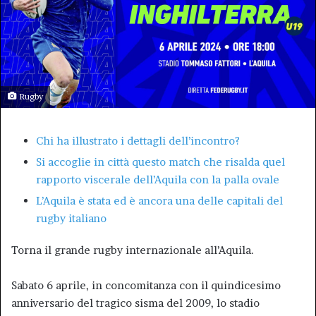
Rugby
Chi ha illustrato i dettagli dell’incontro?
Si accoglie in città questo match che risalda quel
rapporto viscerale dell’Aquila con la palla ovale
L’Aquila è stata ed è ancora una delle capitali del
rugby italiano
Torna il grande rugby internazionale all’Aquila.
Sabato 6 aprile, in concomitanza con il quindicesimo
anniversario del tragico sisma del 2009, lo stadio