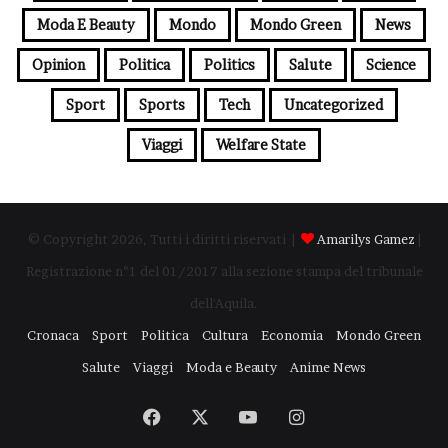
Moda E Beauty
Mondo
Mondo Green
News
Opinion
Politica
Politics
Salute
Science
Sport
Sports
Tech
Uncategorized
Viaggi
Welfare State
© Copyright 2026, Tutti i diritti riservati |
Amarilys Gamez
|
Registrazione n°1 del 01/2017 alla sezione stampa del tribunale
dell'Aquila.
Cronaca
Sport
Politica
Cultura
Economia
Mondo Green
Salute
Viaggi
Moda e Beauty
Anime News
Facebook
X
You
Instagram