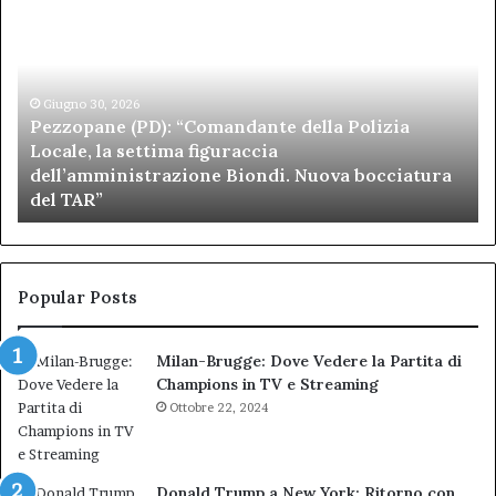
(PD):
all
“Comandante
Sc
della
di
Polizia
Sa
Locale,
Giugno 30, 2026
Be
Pezzopane (PD): “Comandante della Polizia
la
se
Locale, la settima figuraccia
settima
di
dell’amministrazione Biondi. Nuova bocciatura
figuraccia
mu
del TAR”
dell’amministrazione
e
Biondi.
pa
Nuova
ai
bocciatura
Ca
del
de
Popular Posts
TAR”
Milan-Brugge: Dove Vedere la Partita di
Champions in TV e Streaming
Ottobre 22, 2024
Donald Trump a New York: Ritorno con