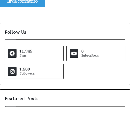
Follow Us
11.945
0
Fans
Subscribers
1.500
Followers
Featured Posts
Pezzopane
Ar
(PD):
all
“Comandante
Sc