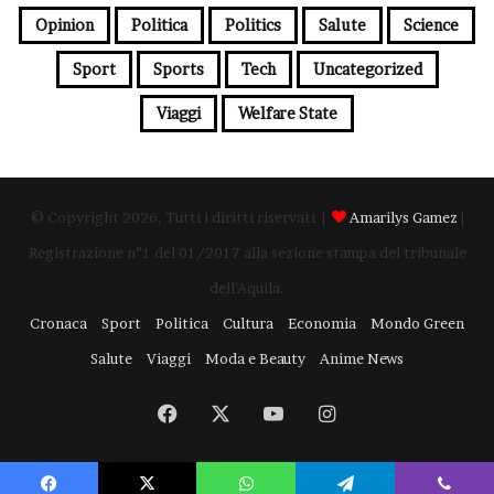
Opinion
Politica
Politics
Salute
Science
Sport
Sports
Tech
Uncategorized
Viaggi
Welfare State
© Copyright 2026, Tutti i diritti riservati |
Amarilys Gamez
|
Registrazione n°1 del 01/2017 alla sezione stampa del tribunale
dell'Aquila.
Cronaca
Sport
Politica
Cultura
Economia
Mondo Green
Salute
Viaggi
Moda e Beauty
Anime News
Facebook
X
You
Instagram
Tube