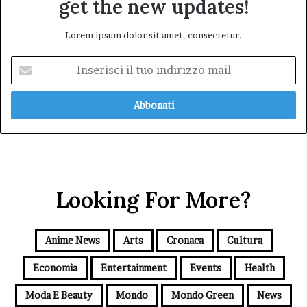
get the new updates!
Lorem ipsum dolor sit amet, consectetur.
Inserisci
il
tuo
indirizzo
mail
Looking For More?
Anime News
Arts
Cronaca
Cultura
Economia
Entertainment
Events
Health
Moda E Beauty
Mondo
Mondo Green
News