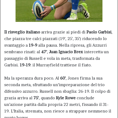
Il risveglio italiano
arriva grazie ai piedi di
Paolo Garbisi
,
che piazza tre calci piazzati (19’, 25’, 35’) riducendo lo
svantaggio a
19-9
alla pausa. Nella ripresa, gli Azzurri
sembrano rinati: al
47’
,
Juan Ignacio Brex
intercetta un
passaggio di Russell e vola in meta, trasformata da
Garbisi.
19-19
: il Murrayfield trattiene il fiato.
Ma la speranza dura poco. Al
60’
, Jones firma la sua
seconda meta, sfruttando un’impreparazione del trio
difensivo azzurro. Russell non sbaglia: 26-19. Il colpo di
grazia arriva al
75’
, quando
Kyle Rowe
conclude
un’azione partita dalla propria 22 metri, fissando il 31-
19. L’Italia, stremata, non riesce a strappare nemmeno il
punto bonus.