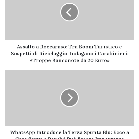
Roccaraso:
Tra
Boom
Turistico
e
Sospetti
di
Riciclaggio.
Assalto a Roccaraso: Tra Boom Turistico e
Indagano
Sospetti di Riciclaggio. Indagano i Carabinieri:
i
«Troppe Banconote da 20 Euro»
Carabinieri:
«Troppe
WhatsApp
Banconote
Introduce
da
la
20
Terza
Euro»
Spunta
Blu:
Ecco
a
Cosa
Serve
WhatsApp Introduce la Terza Spunta Blu: Ecco a
e