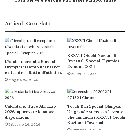
Cosa Serve e Perché Può Essere Importante
Perché
Può
Essere
Articoli Correlati
Importante
XXXVII Giochi Nazionali
Invernali Special Olympics
L’Aquila d’oro alle Special
Ovindoli 2026.
Olympics: trionfo nel basket
e ottimi risultati nell’atletica.
Marzo 2, 2026
Maggio 25, 2026
Calendario ittico Abruzzo
Torch Run Special Olimpcs:
2026, approvate le nuove
Un grande successo l’evento
disposizioni.
che annuncia i XXXVII Giochi
Nazionali Invernali.
Febbraio 26, 2026
Febbraio 21, 2026