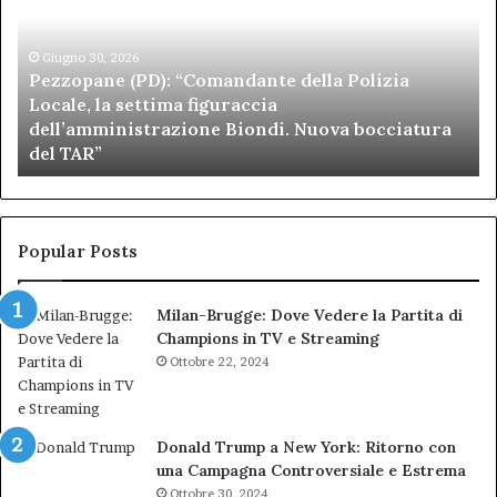
della
di
Polizia
Sa
Locale,
Giugno 30, 2026
Be
Pezzopane (PD): “Comandante della Polizia
la
se
Locale, la settima figuraccia
settima
di
dell’amministrazione Biondi. Nuova bocciatura
figuraccia
mu
del TAR”
dell’amministrazione
e
Biondi.
pa
Nuova
ai
bocciatura
Ca
del
de
Popular Posts
TAR”
Milan-Brugge: Dove Vedere la Partita di
Champions in TV e Streaming
Ottobre 22, 2024
Donald Trump a New York: Ritorno con
una Campagna Controversiale e Estrema
Ottobre 30, 2024