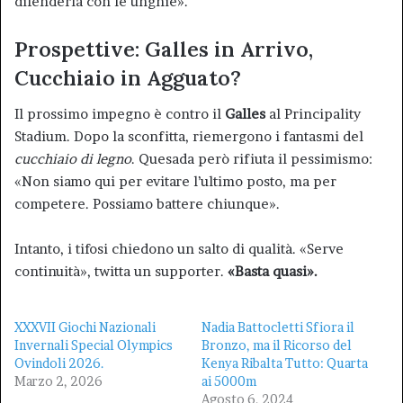
difenderla con le unghie».
Prospettive: Galles in Arrivo,
Cucchiaio in Agguato?
Il prossimo impegno è contro il
Galles
al Principality
Stadium. Dopo la sconfitta, riemergono i fantasmi del
cucchiaio di legno
. Quesada però rifiuta il pessimismo:
«Non siamo qui per evitare l’ultimo posto, ma per
competere. Possiamo battere chiunque».
Intanto, i tifosi chiedono un salto di qualità. «Serve
continuità», twitta un supporter.
«Basta quasi».
XXXVII Giochi Nazionali
Nadia Battocletti Sfiora il
Invernali Special Olympics
Bronzo, ma il Ricorso del
Ovindoli 2026.
Kenya Ribalta Tutto: Quarta
Marzo 2, 2026
ai 5000m
Agosto 6, 2024