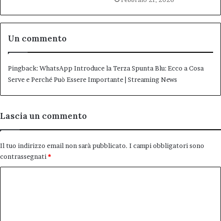
Un commento
Pingback:
WhatsApp Introduce la Terza Spunta Blu: Ecco a Cosa
Serve e Perché Può Essere Importante | Streaming News
Lascia un commento
Il tuo indirizzo email non sarà pubblicato.
I campi obbligatori sono
contrassegnati
*
C
o
m
m