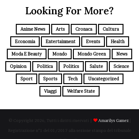
Looking For More?
Anime News
Arts
Cronaca
Cultura
Economia
Entertainment
Events
Health
Moda E Beauty
Mondo
Mondo Green
News
Opinion
Politica
Politics
Salute
Science
Sport
Sports
Tech
Uncategorized
Viaggi
Welfare State
© Copyright 2026, Tutti i diritti riservati |
Amarilys Gamez
|
Registrazione n°1 del 01/2017 alla sezione stampa del tribunale