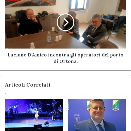
D’Amico
incontra
gli
operatori
del
porto
di
Ortona.
Luciano D’Amico incontra gli operatori del porto
di Ortona.
Articoli Correlati