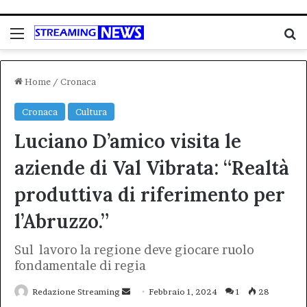
Menu
C
Home
/
Cronaca
Cronaca
Cultura
Luciano D’amico visita le
aziende di Val Vibrata: “Realtà
produttiva di riferimento per
l’Abruzzo.”
Sul lavoro la regione deve giocare ruolo
fondamentale di regia
Invia
Redazione Streaming
Febbraio 1, 2024
1
28