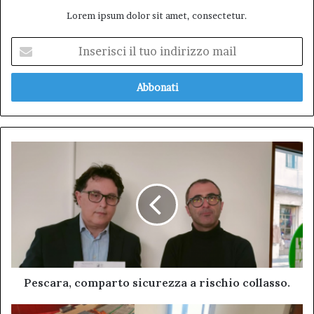
Lorem ipsum dolor sit amet, consectetur.
Inserisci
il
tuo
indirizzo
mail
Pescara,
comparto
sicurezza
a
rischio
collasso.
Pescara, comparto sicurezza a rischio collasso.
Luciano