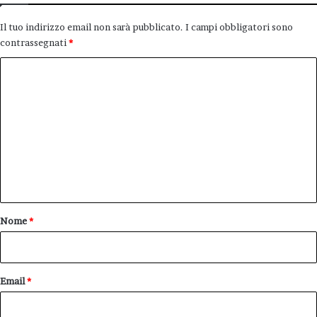
Il tuo indirizzo email non sarà pubblicato.
I campi obbligatori sono
contrassegnati
*
C
o
m
m
e
n
t
o
Nome
*
*
Email
*