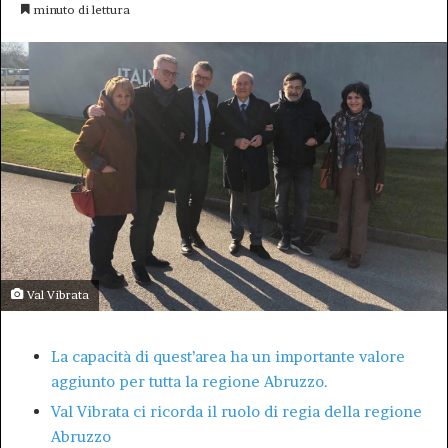
un'email
minuto di lettura
Val Vibrata
La capacità di quest’area ha un importante valore
aggiunto per tutta la regione Abruzzo.
Val Vibrata ci ricorda il ruolo di regia della regione
Abruzzo